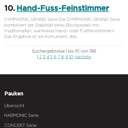
10.
Hand-Fuss-Feinstimmer
SYMPHONIC GRAND Serie Die SYMPHONIC GRAND Serie
kombiniert die Stabilität eines Blockpedals mit
traditionellen, wahlweise Hand- oder Fußfeinstimmern.
Das Ergebnis ist ein Instrument, das…
Suchergebnisse 1 bis 10 von 196
1
2
3
4
5
6
7
8
9
10
nächste
Pauken
Übersicht
HARMONIC Serie
CONCERT Serie