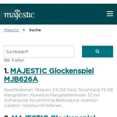
Zeige besser passende Version dieser Seite
Diese Meldung nicht mehr anzeigen
You are here:
Majestic
Suche
196 Treffer:
1.
MAJESTIC Glockenspiel
MJB626A
Spezifikationen: Oktaven: 2,6 (34 Töne) Tonumfang: F5-D8
Klangplatten: Aluminium Klangplattenbreite: 32 mm
Aufhängung: kurvenförmig Befestigung: zweifach
Zubehör: Holzetui mit tieferem…