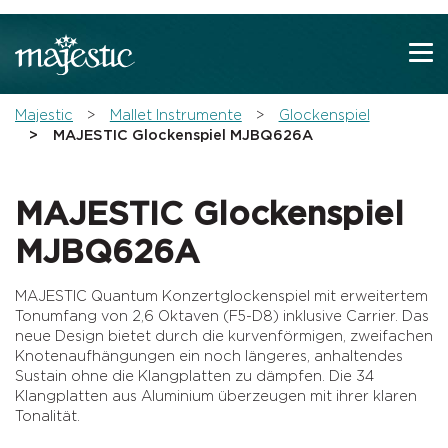
Zeige besser passende Version dieser Seite
Diese Meldung nicht mehr anzeigen
You are here:
Majestic
Mallet Instrumente
Glockenspiel
MAJESTIC Glockenspiel MJBQ626A
MAJESTIC Glockenspiel
MJBQ626A
MAJESTIC Quantum Konzertglockenspiel mit erweitertem
Tonumfang von 2,6 Oktaven (F5-D8) inklusive Carrier. Das
neue Design bietet durch die kurvenförmigen, zweifachen
Knotenaufhängungen ein noch längeres, anhaltendes
Sustain ohne die Klangplatten zu dämpfen. Die 34
Klangplatten aus Aluminium überzeugen mit ihrer klaren
Tonalität.