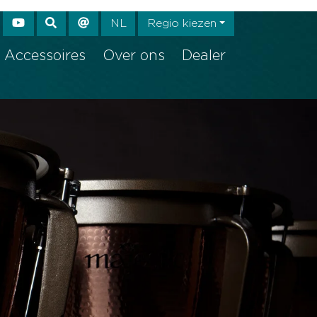
e again
NL
Regio kiezen
Accessoires
Over ons
Dealer