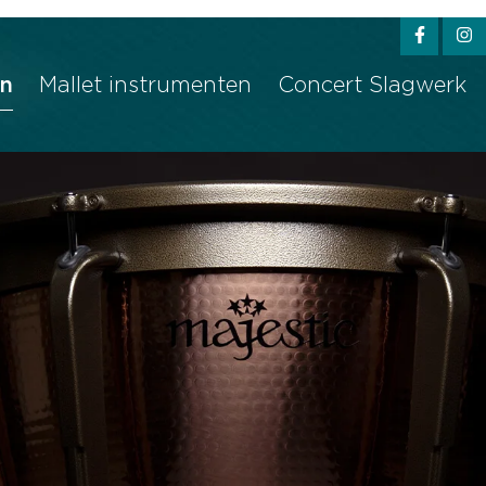
w convenient version of this site
Don't show this messag
n
Mallet instrumenten
Concert Slagwerk