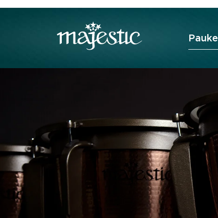
Sho
Pauke