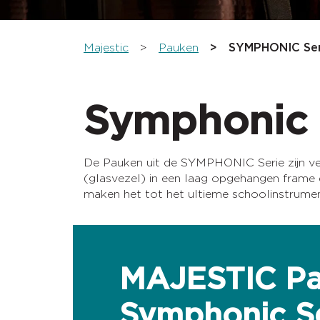
You are here:
Majestic
Pauken
SYMPHONIC Ser
Symphonic 
De Pauken uit de SYMPHONIC Serie zijn ve
(glasvezel) in een laag opgehangen frame d
maken het tot het ultieme schoolinstrumen
MAJESTIC P
Symphonic Se