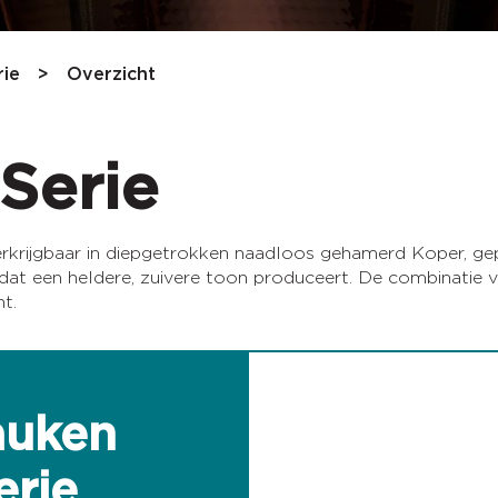
ie
Overzicht
Serie
rkrijgbaar in diepgetrokken naadloos gehamerd Koper, ge
at een heldere, zuivere toon produceert. De combinatie va
t.
auken
rie