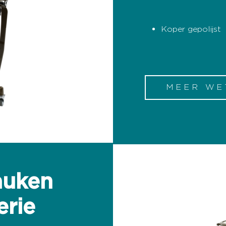
Koper gepolijst
MEER WE
auken
rie