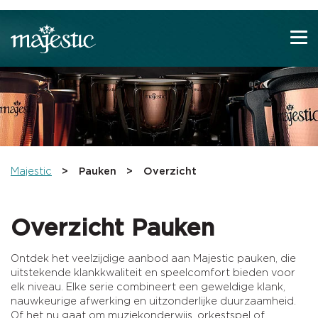
Show convenient version of this site
Don't show this message again
You are here:
Majestic
Pauken
Overzicht
Overzicht Pauken
Ontdek het veelzijdige aanbod aan Majestic pauken, die
uitstekende klankkwaliteit en speelcomfort bieden voor
elk niveau. Elke serie combineert een geweldige klank,
nauwkeurige afwerking en uitzonderlijke duurzaamheid.
Of het nu gaat om muziekonderwijs, orkestspel of