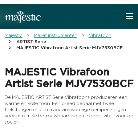
Show convenient version of this site
Don't show this message again
You are here:
Majestic
Mallet instrumenten
Vibrafoon
ARTIST Serie
MAJESTIC Vibrafoon Artist Serie MJV7530BCF
MAJESTIC Vibrafoon
Artist Serie MJV7530BCF
De MAJESTIC ARTIST Serie Vibrafoons produceren een
warme en volle toon. Een breed pedaal met twee
trekstangen en een trapeziumvormige demper zorgen
voor maximale betrouwbaarheid en expressiviteit voor de
speler.