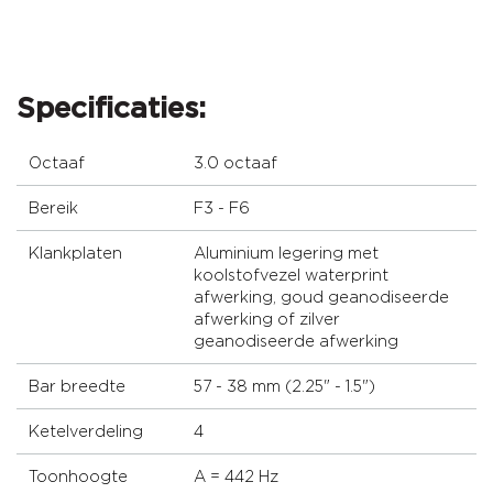
Specificaties:
Octaaf
3.0 octaaf
Bereik
F3 - F6
Klankplaten
Aluminium legering met
koolstofvezel waterprint
afwerking, goud geanodiseerde
afwerking of zilver
geanodiseerde afwerking
Bar breedte
57 - 38 mm (2.25" - 1.5")
Ketelverdeling
4
Toonhoogte
A = 442 Hz