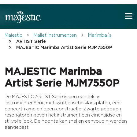
Show convenient version of this site
Don't show this message again
You are here:
Majestic
Mallet instrumenten
Marimba´s
ARTIST Serie
MAJESTIC Marimba Artist Serie MJM7550P
MAJESTIC Marimba
Artist Serie MJM7550P
De MAJESTIC ARTIST Serie is een eersteklas
instrumentenSerie met synthetische klankplaten, een
concertframe en been constructie. Zwarte gebogen
resonatoren geven het instrument een eigentijdse en
stijlvolle look. De hoogte kan snel en eenvoudig worden
aangepast.