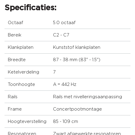
Specificaties:
Octaaf
5.0 octaaf
Bereik
C2 - C7
Klankplaten
Kunststof klankplaten
Breedte
87 - 38 mm (83" - 1.5")
Ketelverdeling
7
Toonhoogte
A = 442 Hz
Rails
Rails met nivelleringsaanpassing
Frame
Concertpootmontage
Hoogteverstelling
85 - 109 cm
Resonatoren
Zwart afgewerkte resonatoren,