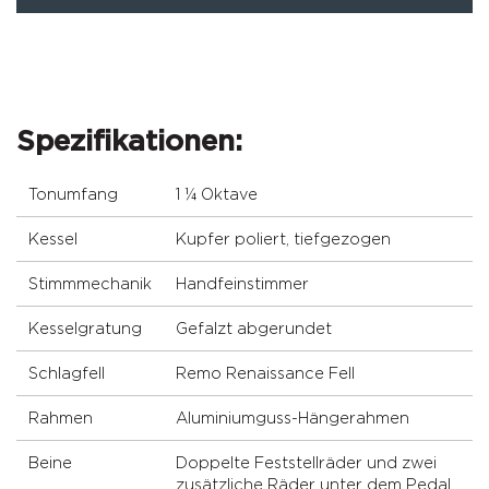
Spezifikationen:
Tonumfang
1 ¼ Oktave
Kessel
Kupfer poliert, tiefgezogen
Stimmmechanik
Handfeinstimmer
Kesselgratung
Gefalzt abgerundet
Schlagfell
Remo Renaissance Fell
Rahmen
Aluminiumguss-Hängerahmen
Beine
Doppelte Feststellräder und zwei
zusätzliche Räder unter dem Pedal