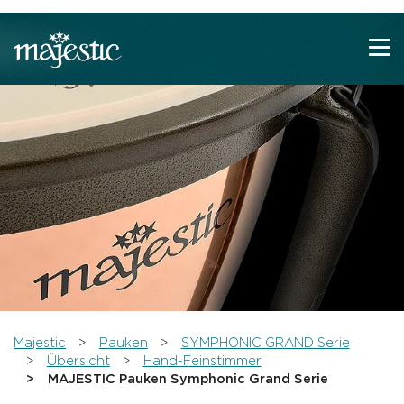
Zeige besser passende Version dieser Seite
Diese Meldung nicht mehr anzeigen
You are here:
Majestic
Pauken
SYMPHONIC GRAND Serie
Übersicht
Hand-Feinstimmer
MAJESTIC Pauken Symphonic Grand Serie