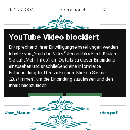
MJGR3200A
International
32"
User_Manual_Timpani_Symphonic_Grand-Series.pdf