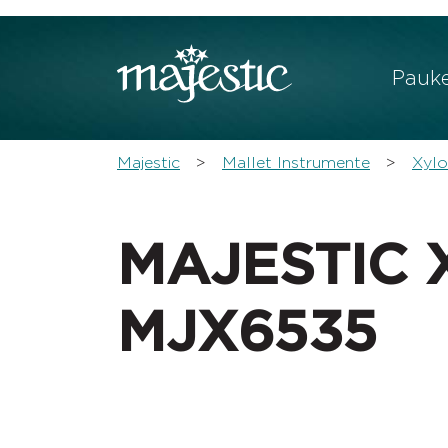
Zeige be
Pauk
You are here:
Majestic
Mallet Instrumente
Xyl
MAJESTIC X
MJX6535