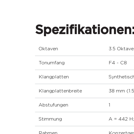
Spezifikationen
Oktaven
3.5 Oktave
Tonumfang
F4 - C8
Klangplatten
Synthetisc
Klangplattenbreite
38 mm (1.5
Abstufungen
1
Stimmung
A = 442 H
Rahmen
Konzertges