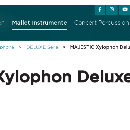
sser passende Version dieser Seite
Diese Meldung nicht m
en
Mallet Instrumente
Concert Percussion
ophone
DELUXE Serie
MAJESTIC Xylophon Delu
ylophon Deluxe