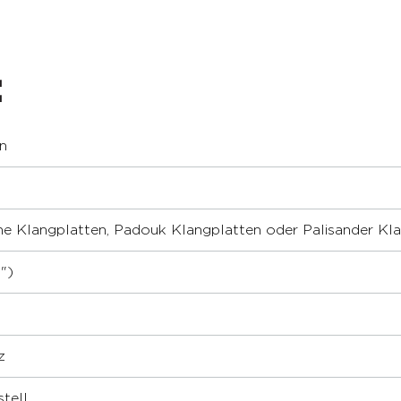
:
n
he Klangplatten, Padouk Klangplatten oder Palisander Kl
")
z
tell