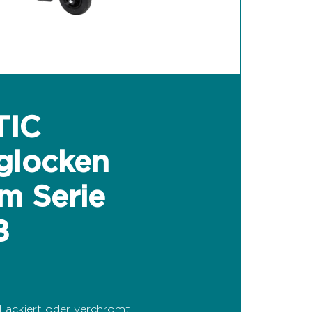
TIC
glocken
m Serie
8
Lackiert oder verchromt