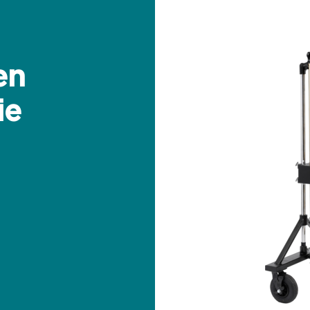
en
ie