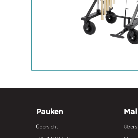
Pauken
Mal
Übersicht
Übers