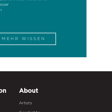
sser
n
L MEHR WISSEN
on
About
Artists