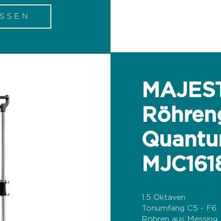
ISSEN
MAJES
Röhren
Quantu
MJC161
1.5 Oktaven
Tonumfang C5 - F6
Röhren aus Messing 