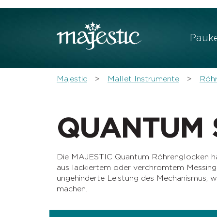
Zeige be
Pauk
You are here:
Majestic
Mallet Instrumente
Röh
QUANTUM S
Die MAJESTIC Quantum Röhrenglocken habe
aus lackiertem oder verchromtem Messing f
ungehinderte Leistung des Mechanismus, wä
machen.