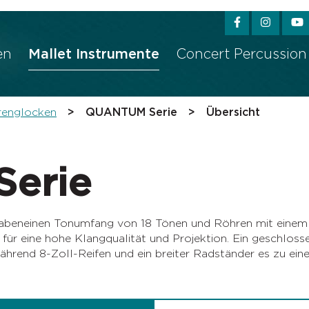
sser passende Version dieser Seite
Diese Meldung nicht m
en
Mallet Instrumente
Concert Percussion
renglocken
QUANTUM Serie
Übersicht
erie
n einen Tonumfang von 18 Tönen und Röhren mit einem Du
ür eine hohe Klangqualität und Projektion. Ein geschloss
hrend 8-Zoll-Reifen und ein breiter Radständer es zu eine