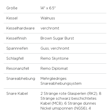
Größe
14" x 6.5"
Kessel
Walnuss
Kesselhardware
verchromt
Kesselfinish
Brown Sugar Burst
Spannreifen
Guss, verchromt
Schlagfell
Remo Skyntone
Resonanzfell
Remo Diplomat
Snareabhebung
Mehrgliedriges
Snareabhebungsystem
Snare Kabel
2 Stränge rote Glasperlen (RK2), 8
Stränge schwarz beschichtetes
Kabel (MC8), 6 Stränge dünnes
Nickel umsponnen (NGS6), 4