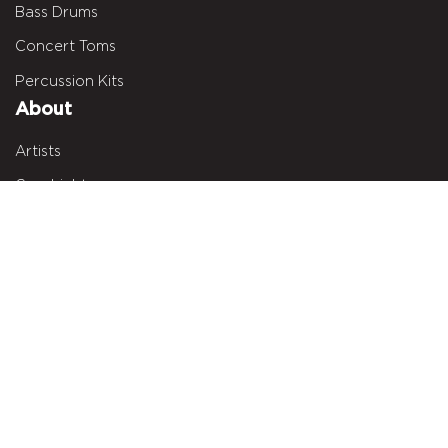
Bass Drums
Concert Toms
Percussion Kits
About
Artists
Geschichte
News
Brand Center
Händlersuche
Impressum
Datenschutz
Cookie-Setup